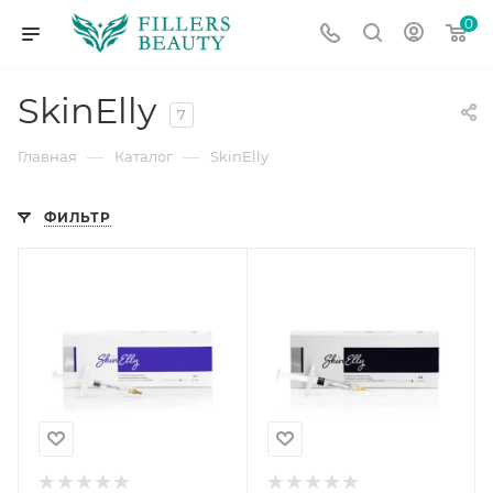
0
SkinElly
7
—
—
Главная
Каталог
SkinElly
ФИЛЬТР