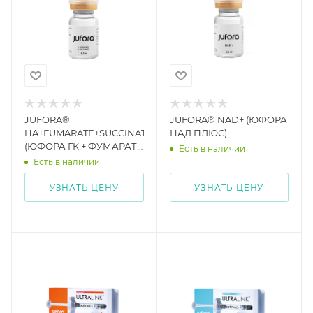
JUFORA®
JUFORA® NAD+ (ЮФОРА
HA+FUMARATE+SUCCINATE
НАД ПЛЮС)
(ЮФОРА ГК + ФУМАРАТ
Есть в наличии
+ СУКЦИНАТ)
Есть в наличии
УЗНАТЬ ЦЕНУ
УЗНАТЬ ЦЕНУ