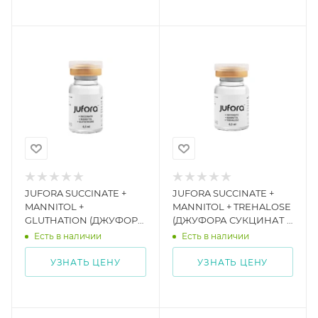
JUFORA SUCCINATE +
JUFORA SUCCINATE +
MANNITOL +
MANNITOL + TREHALOSE
GLUTHATION (ДЖУФОРА
(ДЖУФОРА СУКЦИНАТ +
СУКЦИНАТ +
МАННИТОЛ +
Есть в наличии
Есть в наличии
МАННИТОЛ +
ТРЕГАЛОЗА)
ГЛУТАТИОН)
УЗНАТЬ ЦЕНУ
УЗНАТЬ ЦЕНУ