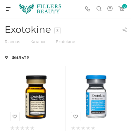
0
Exotokine
3
—
—
Главная
Каталог
Exotokine
ФИЛЬТР