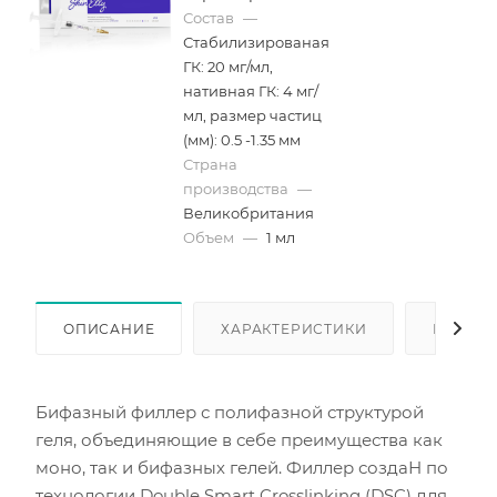
Состав
—
Стабилизированая
ГК: 20 мг/мл,
нативная ГК: 4 мг/
мл, размер частиц
(мм): 0.5 -1.35 мм
Страна
производства
—
Великобритания
Объем
—
1 мл
ОПИСАНИЕ
ХАРАКТЕРИСТИКИ
КАК КУ
Бифазный филлер с полифазной структурой
геля, объединяющие в себе преимущества как
моно, так и бифазных гелей. Филлер создаН по
технологии Double Smart Crosslinking (DSC) для