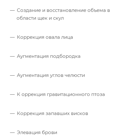
Создание и восстановление объема в
области щек и скул
Коррекция овала лица
Аугментация подбородка
Аугментация углов челюсти
К оррекция гравитационного птоза
Коррекция запавших висков
Элевация брови