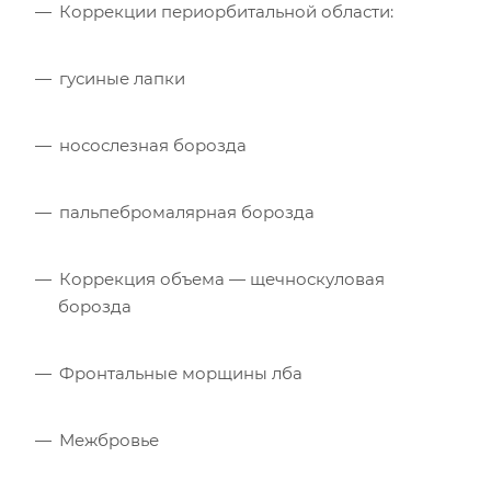
Коррекции периорбитальной области:
гусиные лапки
носослезная борозда
пальпебромалярная борозда
Коррекция объема — щечноскуловая
борозда
Фронтальные морщины лба
Межбровье