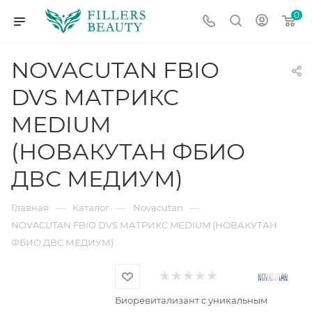
0
NOVACUTAN FBIO
DVS МАТРИКС
MEDIUM
(НОВАКУТАН ФБИО
ДВС МЕДИУМ)
—
—
—
Главная
Каталог
Novacutan
NOVACUTAN FBIO DVS МАТРИКС MEDIUM (НОВАКУТАН
ФБИО ДВС МЕДИУМ)
Биоревитализант с уникальным