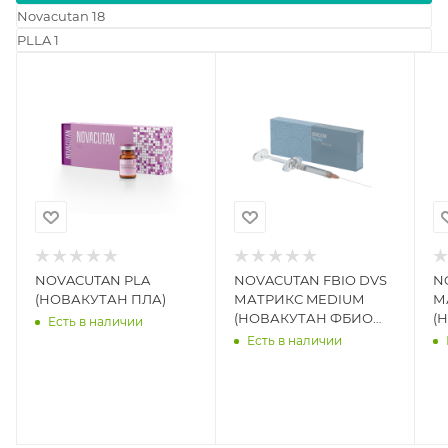
Novacutan
18
PLLA
1
NOVACUTAN PLA
NOVACUTAN FBIO DVS
N
(НОВАКУТАН ПЛА)
МАТРИКС MEDIUM
М
(НОВАКУТАН ФБИО
(
Есть в наличии
ДВС МЕДИУМ)
Д
Есть в наличии