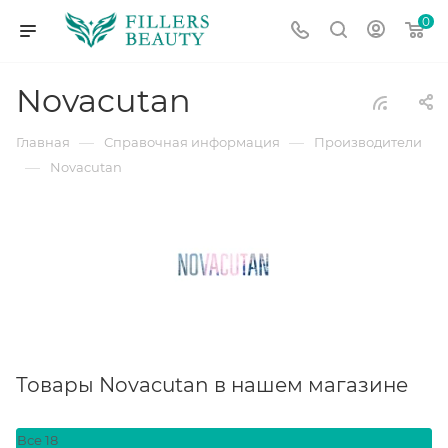
0
Novacutan
—
—
Главная
Справочная информация
Производители
—
Novacutan
Товары Novacutan в нашем магазине
Все
18