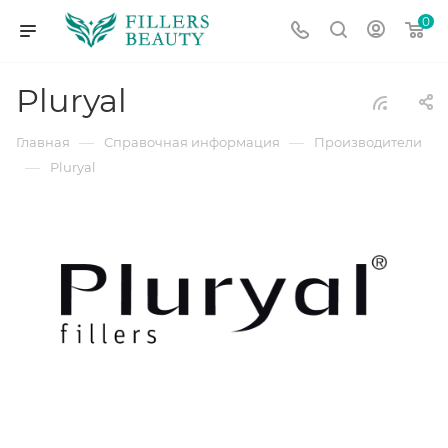
0
Pluryal
—
—
Главная
Справочная информация
Производители
—
Pluryal