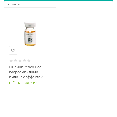
Пилинги
1
Пилинг Peach Peel
гидролипидный
пилинг с эффектом
биорепарации
Есть в наличии