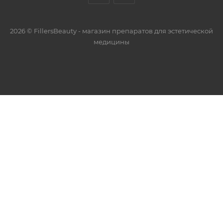
2026 © FillersBeauty - магазин препаратов для эстетической
медицины