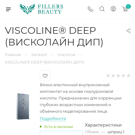
0
VISCOLINE® DEEP
(ВИСКОЛАЙН ДИП)
—
—
—
Главная
Каталог
Viscoline
VISCOLINE® DEEP (ВИСКОЛАЙН ДИП)
Вязко‑эластичный внутрикожный
имплантат на основе гиалуроновой
кислоты. Предназначен для коррекции
глубоких возрастных изменений и
объёмного моделирования лица.
Подробности
Характеристики
Есть в наличии
Объем
—
шприц 1