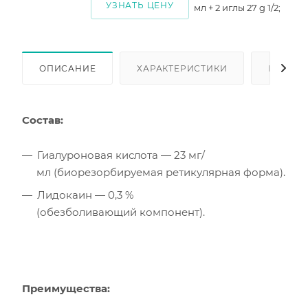
УЗНАТЬ ЦЕНУ
мл + 2 иглы 27 g 1/2;
ОПИСАНИЕ
ХАРАКТЕРИСТИКИ
КАК КУ
Состав:
Гиалуроновая кислота — 23 мг/
мл (биорезорбируемая ретикулярная форма).
Лидокаин — 0,3 %
(обезболивающий компонент).
Преимущества: