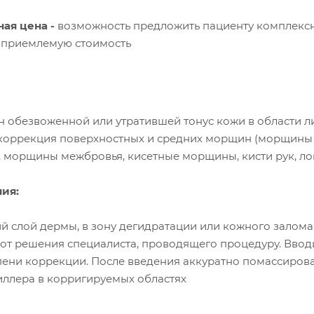
ная цена
-
возможность предложить пациенту комплексну
а приемлемую стоимость
н обезвоженной или утратившей тонус кожи в области л
 коррекция поверхностных и средних морщин (морщины
морщины межбровья, кисетные морщины, кисти рук, лок
ия:
ий слой дермы, в зону дегидратации или кожного залом
 от решения специалиста, проводящего процедуру. Ввод
ени коррекции. После введения аккуратно помассирова
ллера в корригируемых областях