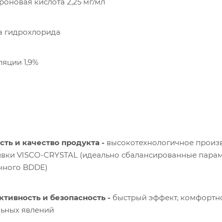
роновая кислота 2,25 мг/мл
а гидрохлорида
ляции 1,9%
ть и качество продукта -
высокотехнологичное произв
вки VISCO-CRYSTAL (идеально сбалансированные параме
чного BDDE)
тивность и безопасность -
быстрый эффект, комфортн
льных явлений