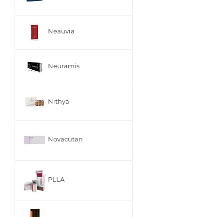
Neauvia
Neuramis
Nithya
Novacutan
PLLA