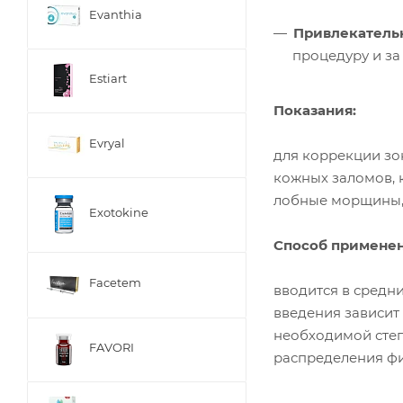
Evanthia
Привлекатель
процедуру и з
Estiart
Показания:
Evryal
для коррекции зо
кожных заломов,
лобные морщины, 
Exotokine
Способ применен
Facetem
вводится в средн
введения зависит
необходимой степ
FAVORI
распределения фи