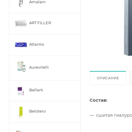
Amalain
ART FILLER
Atlantis
Aurevitelli
ОПИСАНИЕ
Bellarti
Состав:
Belotero
сшитая гиалуро