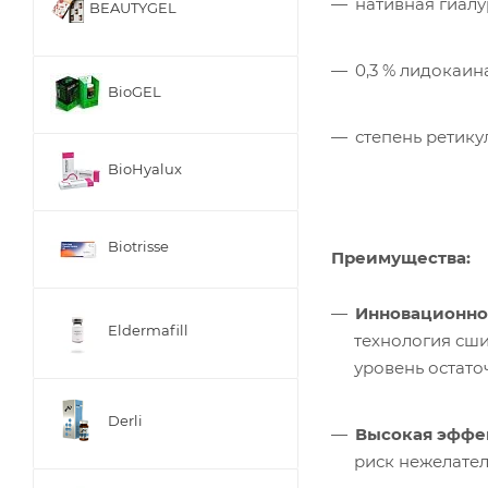
нативная гиалу
BEAUTYGEL
0,3 % лидокаин
BioGEL
степень ретику
BioHyalux
Biotrisse
Преимущества:
Инновационнос
Eldermafill
технология сши
уровень остато
Derli
Высокая эффек
риск нежелате