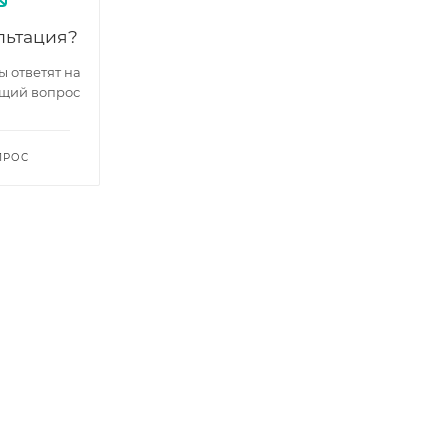
льтация?
 ответят на
щий вопрос
ПРОС