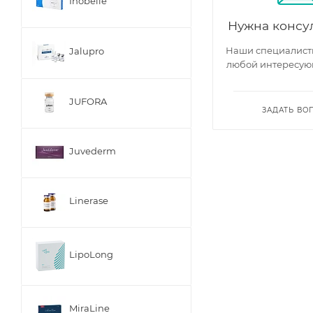
Inobelle
Нужна консу
Наши специалисты
Jalupro
любой интересую
JUFORA
ЗАДАТЬ ВО
Juvederm
Linerase
LipoLong
MiraLine