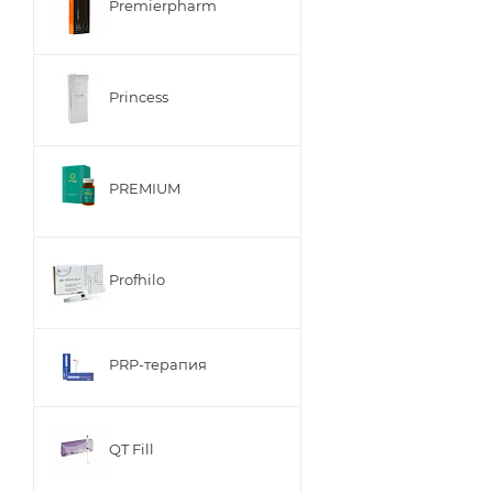
Premierpharm
Princess
PREMIUM
Profhilo
PRP-терапия
QT Fill