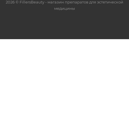
2026 © FillersBeauty - магазин препаратов для эстетической
медицины