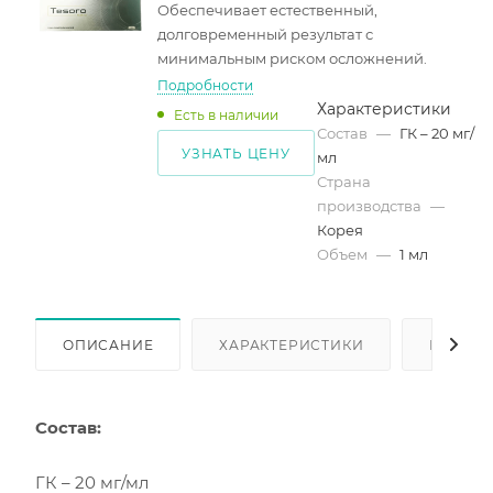
Обеспечивает естественный,
долговременный результат с
минимальным риском осложнений.
Подробности
Характеристики
Есть в наличии
Состав
—
ГК – 20 мг/
УЗНАТЬ ЦЕНУ
мл
Страна
производства
—
Корея
Объем
—
1 мл
ОПИСАНИЕ
ХАРАКТЕРИСТИКИ
КАК КУ
C
остав:
ГК – 20 мг/мл