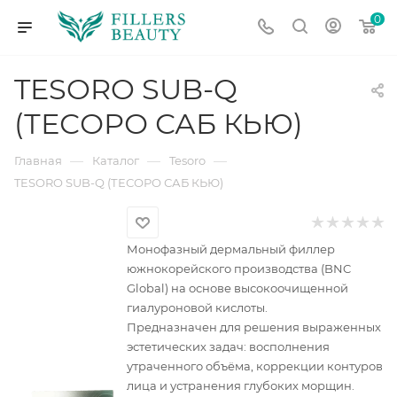
0
TESORO SUB-Q
(ТЕСОРО САБ КЬЮ)
—
—
—
Главная
Каталог
Tesoro
TESORO SUB-Q (ТЕСОРО САБ КЬЮ)
Монофазный дермальный филлер
южнокорейского производства (BNC
Global) на основе высокоочищенной
гиалуроновой кислоты.
Предназначен для решения выраженных
эстетических задач: восполнения
утраченного объёма, коррекции контуров
лица и устранения глубоких морщин.