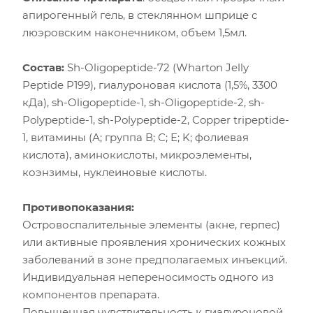
апирогенный гель, в стеклянном шприце с
люэровским наконечником, объем 1,5мл.
Состав:
Sh-Oligopeptide-72 (Wharton Jelly
Peptide P199), гиалуроновая кислота (1,5%, 3300
кДа), sh-Oligopeptide-1, sh-Oligopeptide-2, sh-
Polypeptide-1, sh-Polypeptide-2, Copper tripeptide-
1, витамины (А; группа В; С; Е; K; фолиевая
кислота), аминокислоты, микроэлементы,
коэнзимы, нуклеиновые кислоты.
Противопоказания:
Островоспалительные элементы (акне, герпес)
или активные проявления хронических кожных
заболеваний в зоне предполагаемых инъекций.
Индивидуальная непереносимость одного из
компонентов препарата.
Повышенная чувствительность к гиалуроновой