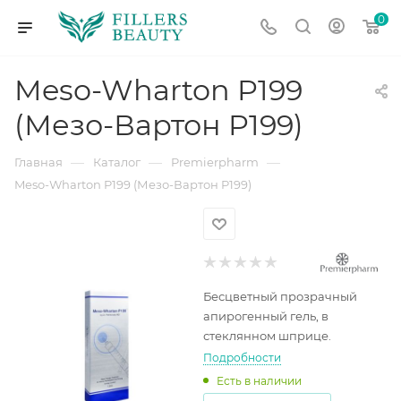
0
Meso-Wharton P199
(Мезо-Вартон P199)
—
—
—
Главная
Каталог
Premierpharm
Meso-Wharton P199 (Мезо-Вартон P199)
Бесцветный прозрачный
апирогенный гель, в
стеклянном шприце.
Подробности
Есть в наличии