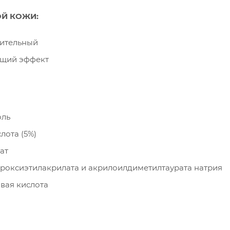
Й КОЖИ:
ительный
ющий эффект
оль
лота (5%)
ат
роксиэтилакрилата и акрилоилдиметилтаурата натрия
вая кислота