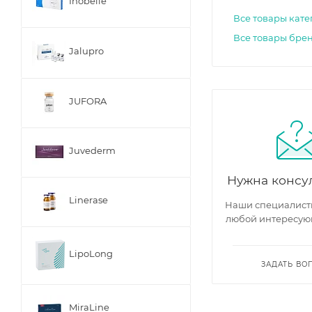
Inobelle
Все товары кат
Все товары брен
Jalupro
JUFORA
Juvederm
Нужна консу
Linerase
Наши специалисты
любой интересую
LipoLong
ЗАДАТЬ ВО
MiraLine