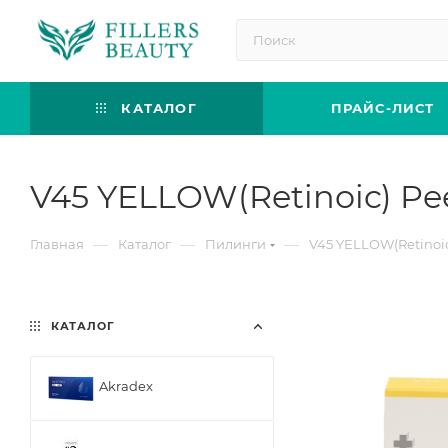
КАТАЛОГ
ПРАЙС-ЛИСТ
V45 YELLOW(Retinoic) P
—
—
—
Главная
Каталог
Пилинги
V45 YELLOW(Retinoi
КАТАЛОГ
Akradex