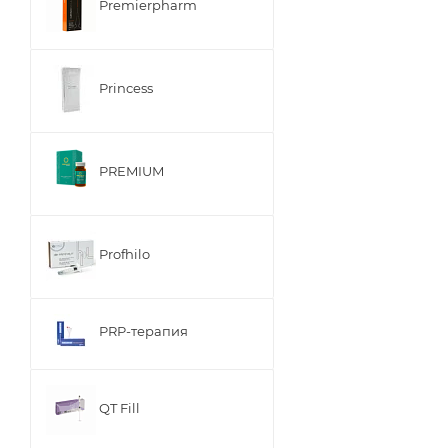
Premierpharm
Princess
PREMIUM
Profhilo
PRP-терапия
QT Fill