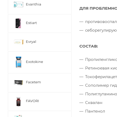
Evanthia
ДЛЯ ПРОБЛЕМНО
противовоспал
Estiart
себорегулиру
Evryal
СОСТАВ:
Пропиленглик
Exotokine
Ретиноевая кис
Токоферилацет
Facetem
Сополимер гид
Полиглутамино
FAVORI
Сквалан
Пантенол