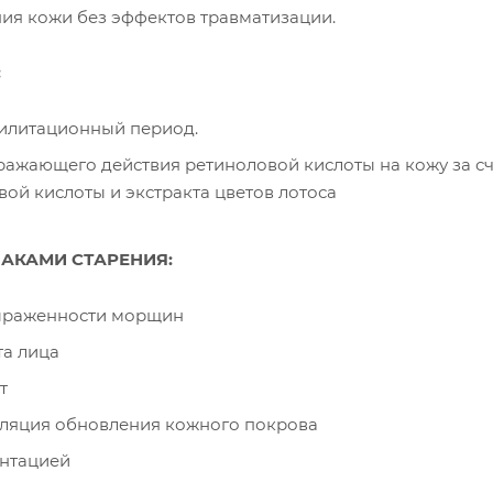
ия кожи без эффектов травматизации.
:
илитационный период.
жающего действия ретиноловой кислоты на кожу за счет
ой кислоты и экстракта цветов лотоса
НАКАМИ СТАРЕНИЯ:
ыраженности морщин
та лица
т
уляция обновления кожного покрова
ентацией