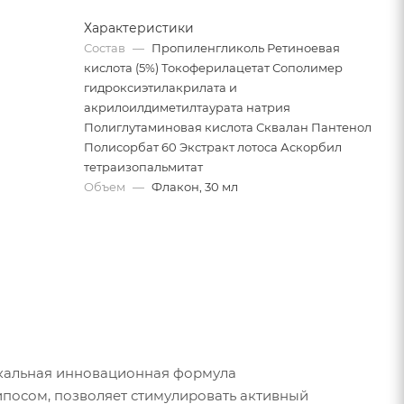
Характеристики
Состав
—
Пропиленгликоль Ретиноевая
кислота (5%) Токоферилацетат Сополимер
гидроксиэтилакрилата и
акрилоилдиметилтаурата натрия
Полиглутаминовая кислота Сквалан Пантенол
Полисорбат 60 Экстракт лотоса Аскорбил
тетраизопальмитат
Объем
—
Флакон, 30 мл
уникальная инновационная формула
ипосом, позволяет стимулировать активный