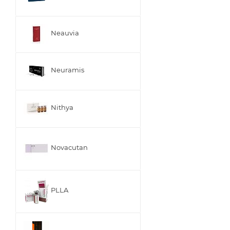
Neauvia
Neuramis
Nithya
Novacutan
PLLA