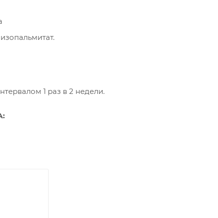
а
изопальмитат.
нтервалом 1 раз в 2 недели.
А: