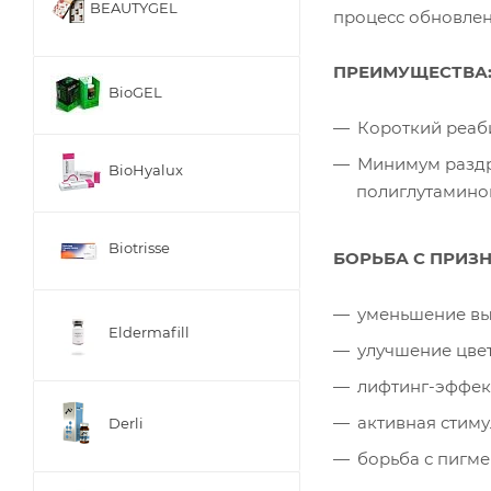
BEAUTYGEL
процесс обновлен
ПРЕИМУЩЕСТВА
BioGEL
Короткий реаб
Минимум раздра
BioHyalux
полиглутаминов
Biotrisse
БОРЬБА С ПРИЗ
уменьшение в
Eldermafill
улучшение цве
лифтинг-эффек
активная стим
Derli
борьба с пигм