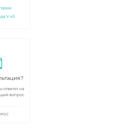
егории
да V 45
льтация?
 ответят на
щий вопрос
ПРОС