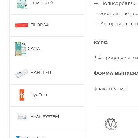
Полисорбат 60
FEMEGYL®
Экстракт лотос
Аскорбил тетра
FILORGA
КУРС:
GANA
2-4 процедуры с и
HAFILLER
ФОРМА ВЫПУСК
флакон 30 мл.
HyaFilia
HYAL-SYSTEM