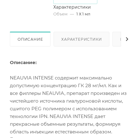
Характеристики
Объем
—
1 Х 1 мл
ОПИСАНИЕ
ХАРАКТЕРИСТИКИ
КАК КУ
Описание:
NEAUVIA INTENSE содержит максимально
допустимую концентрацию ГК 28 мг/мл. Как и
все филлеры NEAUVIA, препарат произведен из
чистейшего источника гиалуроновой кислоты,
сшитого PEG полимером с использованием
технологии IPN. NEAUVIA INTENSE дает
прекрасные объемные результаты, формируя
область инъекции естественным образом.