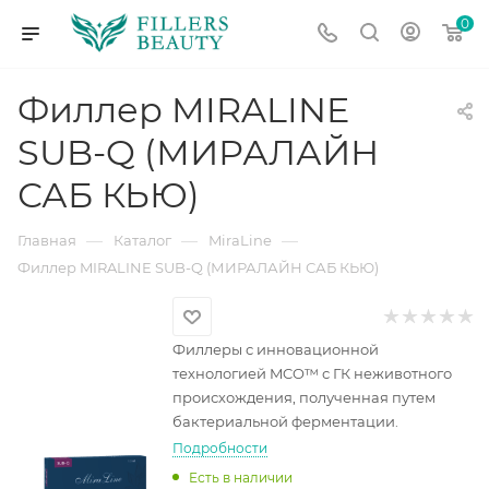
0
Филлер MIRALINE
SUB-Q (МИРАЛАЙН
САБ КЬЮ)
—
—
—
Главная
Каталог
MiraLine
Филлер MIRALINE SUB-Q (МИРАЛАЙН САБ КЬЮ)
Филлеры с инновационной
технологией MCO™ с ГК неживотного
происхождения, полученная путем
бактериальной ферментации.
Подробности
Есть в наличии