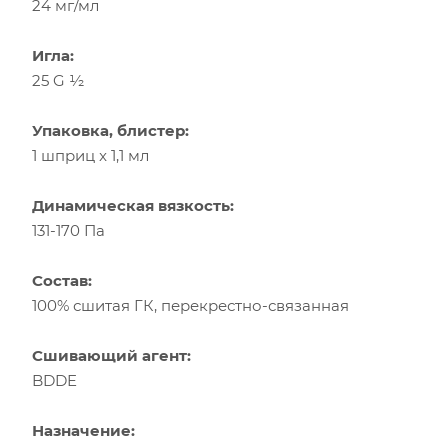
24 мг/мл
Игла:
25 G ½
Упаковка, блистер:
1 шприц x 1,1 мл
Динамическая вязкость:
131-170 Па
Состав:
100% сшитая ГК, перекрестно-связанная
Сшивающий агент:
BDDE
Назначение: