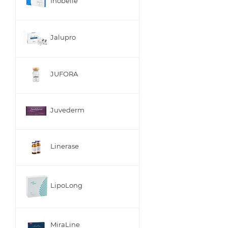
Inobelle
Jalupro
JUFORA
Juvederm
Linerase
LipoLong
MiraLine