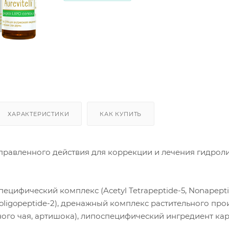
ХАРАКТЕРИСТИКИ
КАК КУПИТЬ
равленного действия для коррекции и лечения гидрол
цифический комплекс (Acetyl Tetrapeptide-5, Nonapeptide-
h-oligopeptide-2), дренажный комплекс растительного п
ного чая, артишока), липоспецифический ингредиент ка