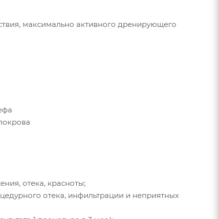
ействия, максимально активного дренирующего
ефа
 покрова
ния, отека, красноты;
оцедурного отека, инфильтрации и неприятных