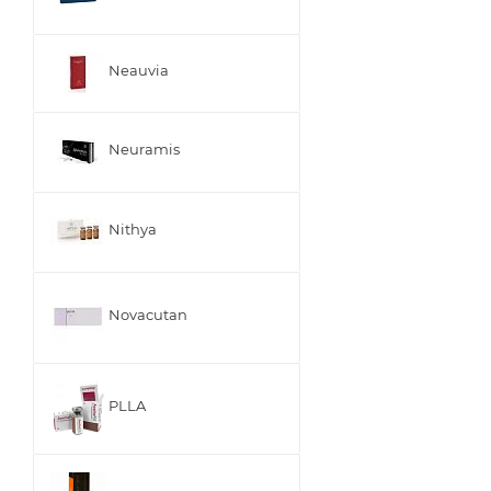
Neauvia
Neuramis
Nithya
Novacutan
PLLA