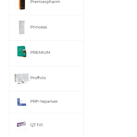
Premierpharm
Princess
PREMIUM
Profhilo
PRP-терапия
QT Fill