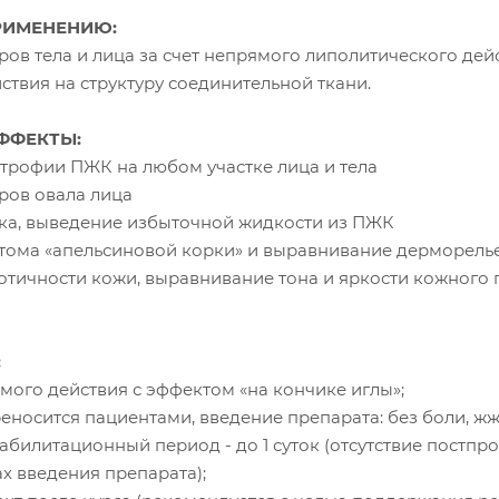
РИМЕНЕНИЮ:
уров тела и лица за счет непрямого липолитического д
ствия на структуру соединительной ткани.
ФФЕКТЫ:
ртрофии ПЖК на любом участке лица и тела
уров овала лица
ека, выведение избыточной жидкости из ПЖК
птома «апельсиновой корки» и выравнивание дерморель
нотичности кожи, выравнивание тона и яркости кожного
:
мого действия с эффектом «на кончике иглы»;
еносится пациентами, введение препарата: без боли, жже
абилитационный период - до 1 суток (отсутствие постпр
х введения препарата);