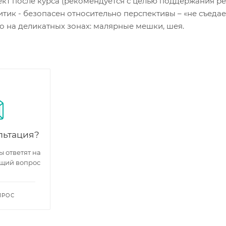
кт после курса (рекомендуется с целью поддержания резу
тик - безопасен относительно перспективы – «не съедае
но на деликатных зонах: малярные мешки, шея.
льтация?
 ответят на
щий вопрос
ПРОС