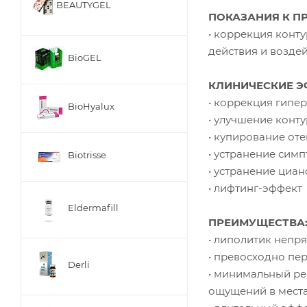
BEAUTYGEL
ПОКАЗАНИЯ К П
• коррекция конт
действия и воздей
BioGEL
КЛИНИЧЕСКИЕ Э
• коррекция гипе
BioHyalux
• улучшение конт
• купирование от
• устранение сим
Biotrisse
• устранение циа
• лифтинг-эффект
Eldermafill
ПРЕИМУЩЕСТВА
• липолитик непря
• превосходно пер
Derli
• минимальный ре
ощущений в места