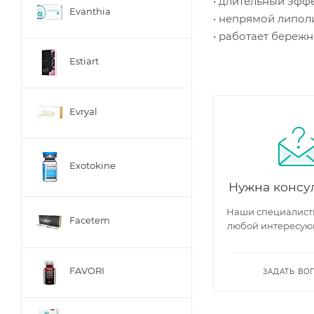
• длительный эффе
Evanthia
• непрямой липоли
• работает береж
Estiart
Evryal
Exotokine
Нужна консу
Наши специалисты
Facetem
любой интересую
FAVORI
ЗАДАТЬ ВО