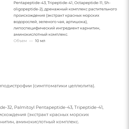
Pentapeptide-43, Tripeptide-41, Octapeptide-11, Sh-
oligopeptide-2), дренажный комплекс растительного
происхождения (экстракт красных морских
водорослей, зеленого чая, артишока),
липоспецифический ингредиент карнитин,
аминокислотный комплекс.
Объем
—
10 мл
иподистрофии (симптоматики целлюлита).
32, Palmitoyl Pentapeptide-43, Tripeptide-41,
роисхождения (экстракт красных морских
рнитин, аминокислотный комплекс.