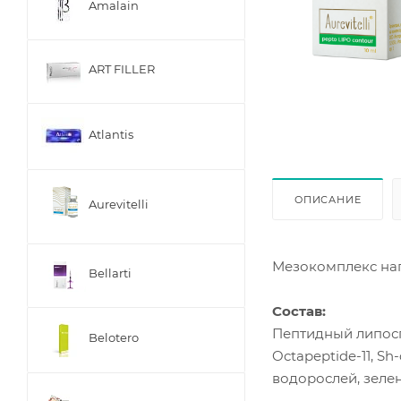
Amalain
ART FILLER
Atlantis
ОПИСАНИЕ
Aurevitelli
Мезокомплекс нап
Bellarti
Состав:
Пептидный липоспе
Belotero
Octapeptide-11, S
водорослей, зеле