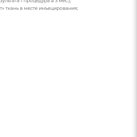
льтата 1 процедура в 3 мес.);
т» ткань в месте инъецирования;