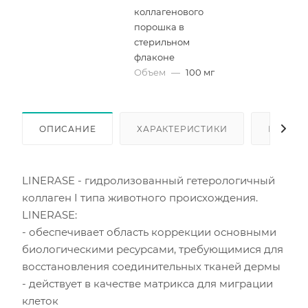
коллагенового
порошка в
стерильном
флаконе
Объем
—
100 мг
ОПИСАНИЕ
ХАРАКТЕРИСТИКИ
КАК КУ
LINERASE - гидролизованный гетерологичный
коллаген I типа животного происхождения.
LINERASE:
- обеспечивает область коррекции основными
биологическими ресурсами, требующимися для
восстановления соединительных тканей дермы
- действует в качестве матрикса для миграции
клеток