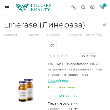
0
Linerase (Линераза)
—
—
—
Главная
Каталог
Linerase
Linerase (Линераза)
LINERASE - гидролизованный
гетерологичный коллаген I типа
животного происхождения.
Подробности
Есть в наличии
УЗНАТЬ ЦЕНУ
Характеристики
Состав
—
100 мг