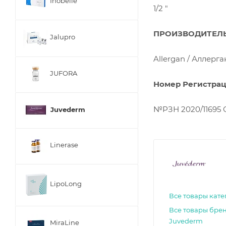
Inobelle
1/2 "
ПРОИЗВОДИТЕЛ
Jalupro
Allergan / Аллерга
JUFORA
Номер Регистрац
№РЗН 2020/11695 ОТ
Juvederm
Linerase
LipoLong
Все товары кат
Все товары бре
Juvederm
MiraLine