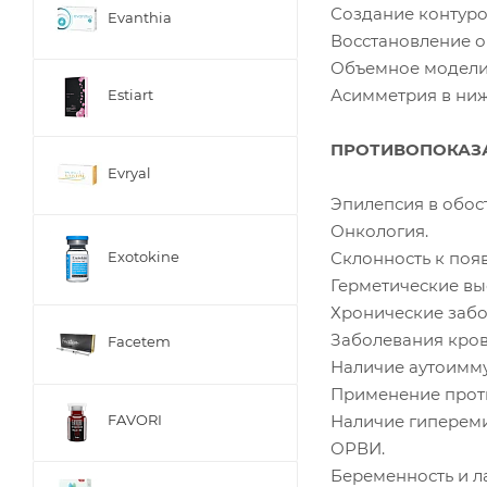
Создание контуро
Evanthia
Восстановление о
Объемное модели
Асимметрия в ниж
Estiart
ПРОТИВОПОКАЗ
Evryal
Эпилепсия в обос
Онкология.
Склонность к поя
Exotokine
Герметические вы
Хронические забо
Заболевания кров
Facetem
Наличие аутоимм
Применение прот
Наличие гипереми
FAVORI
ОРВИ.
Беременность и л