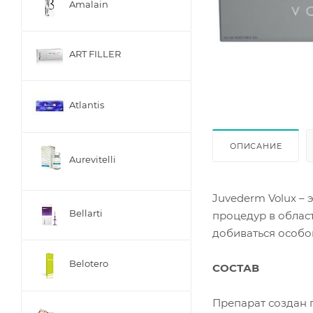
Amalain
ART FILLER
Atlantis
ОПИСАНИЕ
Aurevitelli
Juvederm Volux –
Bellarti
процедур в облас
добиваться особо
Belotero
СОСТАВ
Препарат создан 