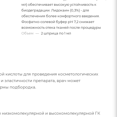
мл) обеспечивает высокую устойчивость к
биодеградации. Лидокаин (0,3%) - для
обеспечения более комфортного введения.
Фосфатно-солевой буфер pH 7,2 снижает
возможность отека тканей после процедуры
Объем
—
2 шприца по 1 мл
вой кислоты для проведения косметологических
и эластичности препарата, врач может
ормы подбородка.
я низкомолекулярной и высокомолекулярной ГК