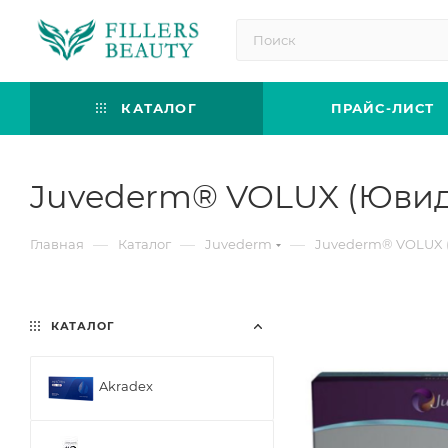
КАТАЛОГ
ПРАЙС-ЛИСТ
Juvederm® VOLUX (Юви
—
—
—
Главная
Каталог
Juvederm
Juvederm® VOLUX 
КАТАЛОГ
Akradex