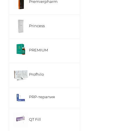
Premierpharm
Princess
PREMIUM
Profhilo
PRP-терапия
QT Fill