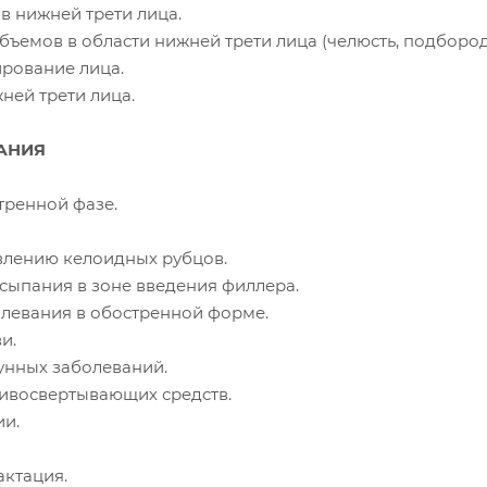
в нижней трети лица.
бъемов в области нижней трети лица (челюсть, подбород
рование лица.
ней трети лица.
АНИЯ
тренной фазе.
влению келоидных рубцов.
сыпания в зоне введения филлера.
левания в обостренной форме.
и.
унных заболеваний.
ивосвертывающих средств.
и.
актация.