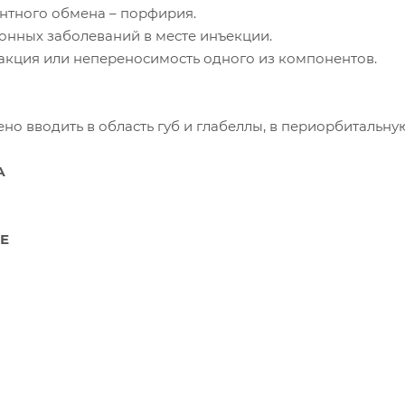
нтного обмена – порфирия.
нных заболеваний в месте инъекции.
акция или непереносимость одного из компонентов.
о вводить в область губ и глабеллы, в периорбитальную
А
Е