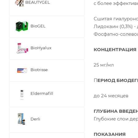
BEAUTYGEL
с более эффектив
Сшитая гиалуроно
Лидокаин (0,3%) 
BioGEL
Фосфатно-солевой
BioHyalux
КОНЦЕНТРАЦИЯ
25 мг/мл
Biotrisse
П
ЕРИОД БИОДЕ
Eldermafill
до 24 месяцев
ГЛУБИНА ВВЕДЕ
Глубокие слои де
Derli
ПОКАЗАНИЯ