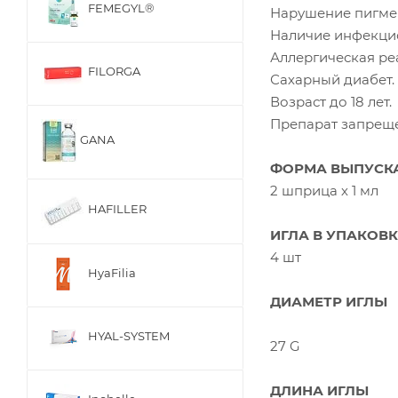
FEMEGYL®
Нарушение пигме
Наличие инфекцио
Аллергическая ре
FILORGA
Сахарный диабет.
Возраст до 18 лет.
Препарат запрещен
GANA
ФОРМА ВЫПУСК
2 шприца х 1 мл
HAFILLER
ИГЛА В УПАКОВК
4 шт
HyaFilia
ДИАМЕТР ИГЛЫ
HYAL-SYSTEM
27 G
ДЛИНА ИГЛЫ