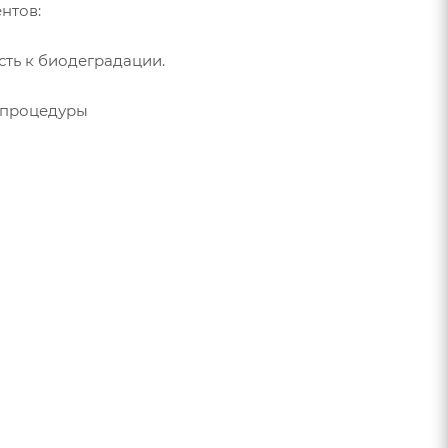
нтов:
сть к биодеградации.
е процедуры