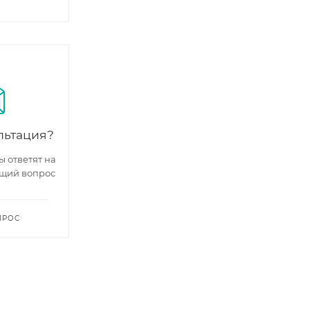
льтация?
 ответят на
щий вопрос
ПРОС