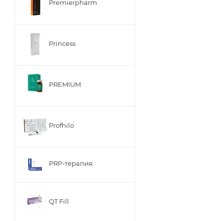
Premierpharm
Princess
PREMIUM
Profhilo
PRP-терапия
QT Fill