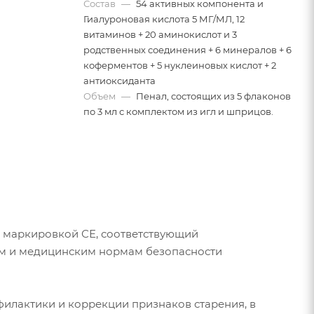
Состав
—
54 активных компонента и
Гиалуроновая кислота 5 МГ/МЛ, 12
витаминов + 20 аминокислот и 3
родственных соединения + 6 минералов + 6
коферментов + 5 нуклеиновых кислот + 2
антиоксиданта
Объем
—
Пенал, состоящих из 5 флаконов
по 3 мл с комплектом из игл и шприцов.
с маркировкой СЕ, соответствующий
м и медицинским нормам безопасности
илактики и коррекции признаков старения, в