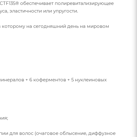
 NCTF135® обеспечивает полиревитализирующее
уса, эластичности или упругости.
в которому на сегодняшний день на мировом
 минералов + 6 коферментов + 5 нуклеиновых
ния;
апии для волос (очаговое облысение, диффузное