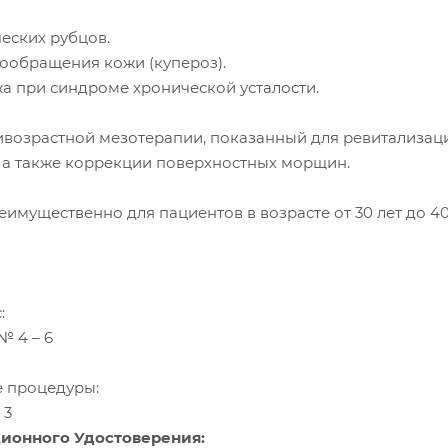
еских рубцов.
ообращения кожи (купероз).
жа при синдроме хронической усталости.
ивозрастной мезотерапии, показанный для ревитализац
, а также коррекции поверхностных морщин.
мущественно для пациентов в возрасте от 30 лет до 40 
:
 № 4 – 6
 процедуры:
 3
ионного Удостоверения: