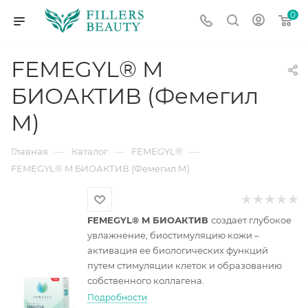
0
FEMEGYL® M
БИОАКТИВ (Фемегил
М)
—
—
—
Главная
Каталог
FEMEGYL®
FEMEGYL® M БИОАКТИВ (Фемегил М)
FEMEGYL® M БИОАКТИВ
создает глубокое
увлажнение, биостимуляцию кожи –
активация ее биологических функций
путем стимуляции клеток и образованию
собственного коллагена.
Подробности