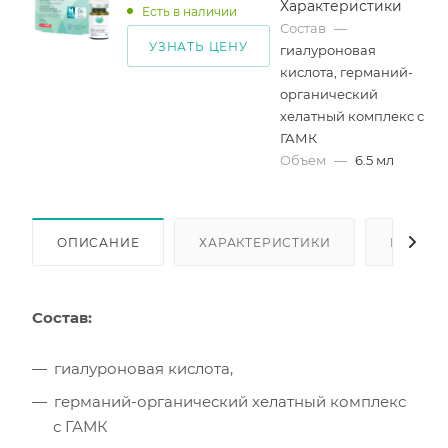
Характеристики
Есть в наличии
Состав
—
УЗНАТЬ ЦЕНУ
гиалуроновая
кислота, германий-
органический
хелатный комплекс с
ГАМК
Объем
—
6.5 мл
ОПИСАНИЕ
ХАРАКТЕРИСТИКИ
КАК КУ
Состав:
гиалуроновая кислота,
германий-органический хелатный комплекс
с ГАМК