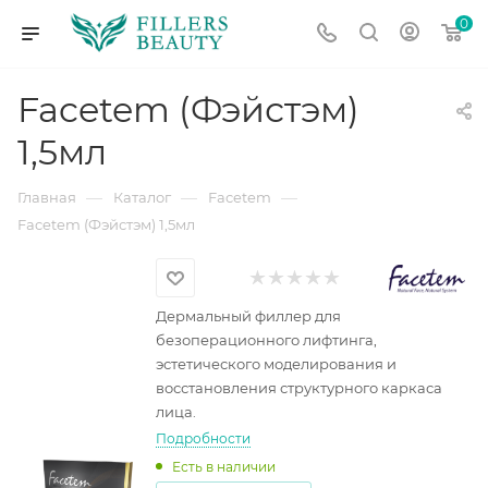
0
Facetem (Фэйстэм)
1,5мл
—
—
—
Главная
Каталог
Facetem
Facetem (Фэйстэм) 1,5мл
Дермальный филлер для
безоперационного лифтинга,
эстетического моделирования и
восстановления структурного каркаса
лица.
Подробности
Есть в наличии