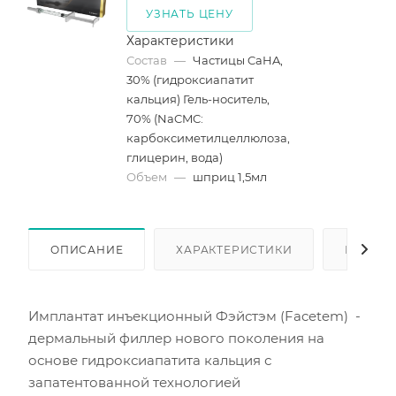
УЗНАТЬ ЦЕНУ
Характеристики
Состав
—
Частицы CaHA,
30% (гидроксиапатит
кальция) Гель-носитель,
70% (NaCMC:
карбоксиметилцеллюлоза,
глицерин, вода)
Объем
—
шприц 1,5мл
ОПИСАНИЕ
ХАРАКТЕРИСТИКИ
КАК КУ
Имплантат инъекционный Фэйстэм (Facetem) -
дермальный филлер нового поколения на
основе гидроксиапатита кальция с
запатентованной технологией