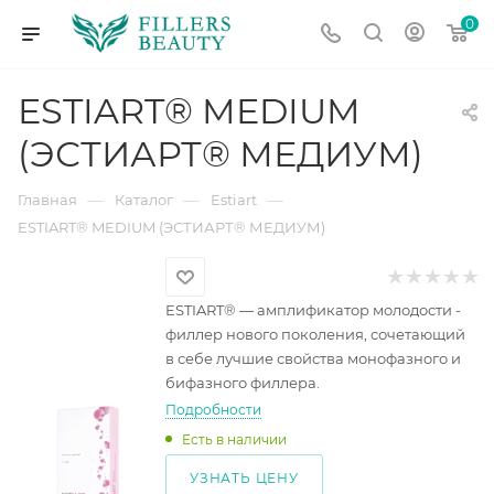
0
ESTIART® MEDIUM
(ЭСТИАРТ® МЕДИУМ)
—
—
—
Главная
Каталог
Estiart
ESTIART® MEDIUM (ЭСТИАРТ® МЕДИУМ)
ESTIART® — амплификатор молодости -
филлер нового поколения, сочетающий
в себе лучшие свойства монофазного и
бифазного филлера.
Подробности
Есть в наличии
УЗНАТЬ ЦЕНУ