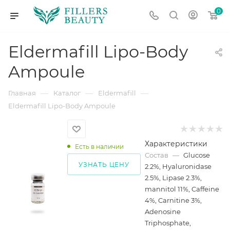
0
Eldermafill Lipo-Body
Ampоule
—
—
—
Главная
Каталог
Eldermafill
Eldermafill Lipo-Body Ampоule
Характеристики
Есть в наличии
Состав
—
Glucose
УЗНАТЬ ЦЕНУ
2.2%, Hyaluronidase
2.5%, Lipase 2.3%,
mannitol 11%, Caffeine
4%, Carnitine 3%,
Adenosine
Triphosphate,