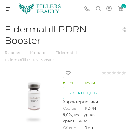
0
Eldermafill PDRN
Booster
—
—
—
Главная
Каталог
Eldermafill
Eldermafill PDRN Booster
Есть в наличии
УЗНАТЬ ЦЕНУ
Характеристики
Состав
—
PDRN
9,0%, культурная
среда HACME
Объем
—
5 мл