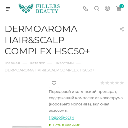
0
DERMOAROMA
HAIR&SCALP
COMPLEX HSC50+
—
—
—
Главная
Каталог
Экзосомы
DERMOAROMA HAIR&SCALP COMPLEX HSC50+
Передовой итальянский препарат,
содержащий комплекс из колострума
(коровьего молозива), включая
экзосомы.
Подробности
Есть в наличии