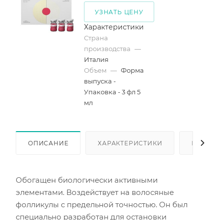
УЗНАТЬ ЦЕНУ
Характеристики
Страна
производства
—
Италия
Объем
—
Форма
выпуска -
Упаковка - 3 фл 5
мл
ОПИСАНИЕ
ХАРАКТЕРИСТИКИ
КАК КУ
Обогащен биологически активными
элементами. Воздействует на волосяные
фолликулы с предельной точностью. Он был
специально разработан для остановки