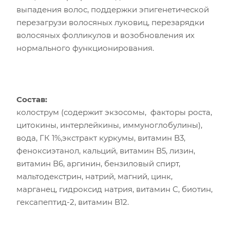
выпадения волос, поддержки эпигенетической
перезагрузи волосяных луковиц, перезарядки
волосяных фолликулов и возобновления их
нормального функционирования.
Состав:
колострум (содержит экзосомы, факторы роста,
цитокины, интерлейкины, иммуноглобулины),
вода, ГК 1%,экстракт куркумы, витамин В3,
феноксиэтанол, кальций, витамин В5, лизин,
витамин В6, аргинин, бензиловый спирт,
мальтодекстрин, натрий, магний, цинк,
марганец, гидроксид натрия, витамин С, биотин,
гексапептид-2, витамин В12.