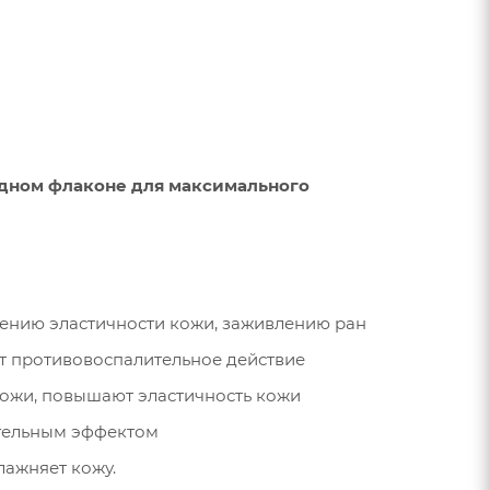
одном флаконе для
максимального
шению эластичности кожи, заживлению ран
ют противовоспалительное действие
ожи, повышают эластичность кожи
ительным эффектом
лажняет кожу.