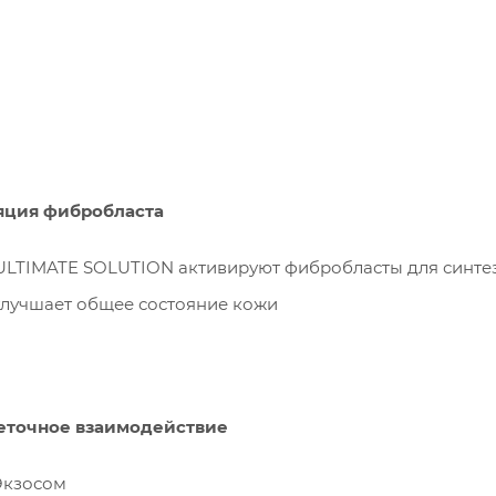
ляция фибробласта
 ULTIMATE SOLUTION активируют фибробласты для синте
улучшает общее состояние кожи
еточное взаимодействие
Экзосом