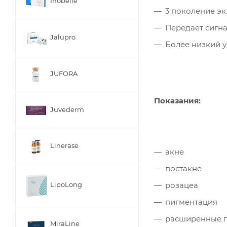
Inobelle
3 поколение эк
Передает сигна
Jalupro
Более низкий 
JUFORA
Показания:
Juvederm
Linerase
акне
постакне
розацеа
LipoLong
пигментация
расширенные 
MiraLine