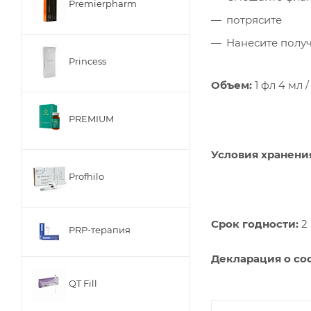
Premierpharm
потрясите
Нанесите полу
Princess
Объем:
1 фл 4 мл /
PREMIUM
Условия хранени
Profhilo
Срок годности:
2 
PRP-терапия
Декларация о со
QT Fill