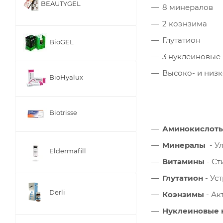
BEAUTYGEL
8 минералов
2 коэнзима
Глутатион
BioGEL
3 нуклеиновые
Высоко- и низ
BioHyalux
Biotrisse
Аминокислот
Минералы
- У
Eldermafill
Витамины
- Ст
Глутатион
- Ус
Derli
Коэнзимы
- Ак
Нуклеиновые 