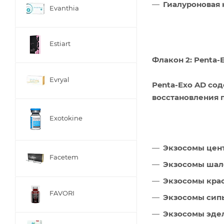
Гиалуроновая 
Evanthia
Estiart
Флакон 2: Penta-
Evryal
Penta-Exo AD со
восстановления 
Exotokine
Экзосомы цент
Facetem
Экзосомы ша
Экзосомы кра
FAVORI
Экзосомы сип
Экзосомы эде