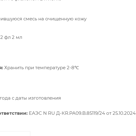
чившуюся смесь на очищенную кожу
 2 фл 2 мл
я:
Хранить при температуре 2-8℃
года с даты изготовления
ответствии:
ЕАЭС N RU Д-КR.PA09.B.85119/24 от 25.10.2024