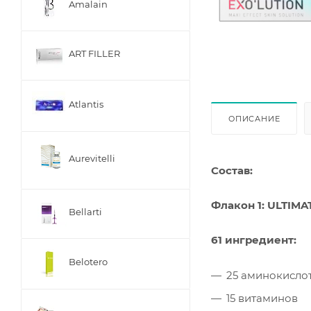
Amalain
ART FILLER
Atlantis
ОПИСАНИЕ
Aurevitelli
Состав:
Флакон 1: ULTIM
Bellarti
61 ингредиент:
Belotero
25 аминокисло
15 витаминов