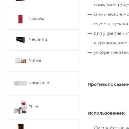
снижение тону
мимические м
Neauvia
сухость, тускло
для укреплени
Neuramis
выравнивание 
ускорение заж
Nithya
Novacutan
Противопоказани
PLLA
Использование:
Смешайте флако