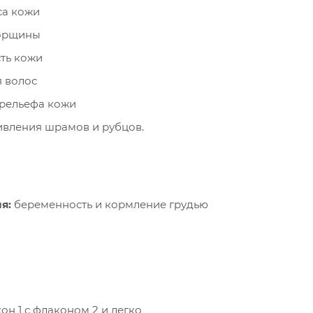
са кожи
орщины
сть кожи
я волос
рельефа кожи
ивления шрамов и рубцов.
я:
беременность и кормление грудью
н 1 с флаконом 2 и легко