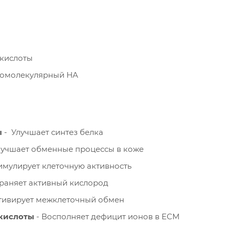
 кислоты
комолекулярный HA
ы
- Улучшает синтез белка
лучшает обменные процессы в коже
имулирует клеточную активность
траняет активный кислород
тивирует межклеточный обмен
кислоты
- Восполняет дефицит ионов в ЕСМ