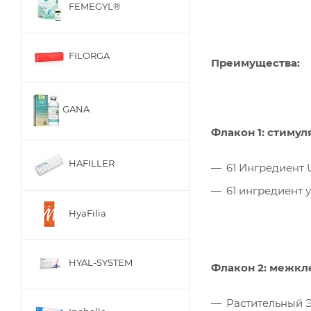
FEMEGYL®
FILORGA
Преимущества:
GANA
Флакон 1: стиму
HAFILLER
61 Ингредиент
61 ингредиент 
HyaFilia
HYAL-SYSTEM
Флакон 2: межкл
Растительный 