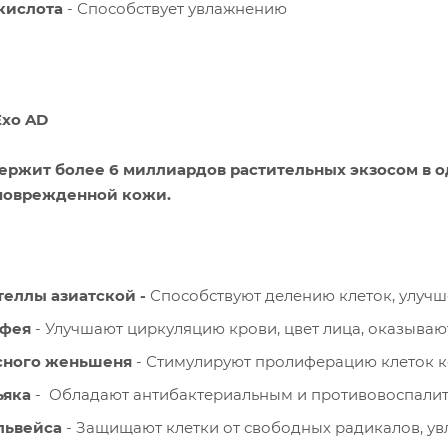
кислота
- Способствует увлажнению
Exo AD
держит более 6 миллиардов растительных экзосом в 
поврежденной кожи.
еллы азиатской -
Способствуют делению клеток, улуч
лфея
- Улучшают циркуляцию крови, цвет лица, оказыва
сного женьшеня
- Стимулируют пролиферацию клеток к
ьяка
- Обладают антибактериальным и противовоспал
львейса
- Защищают клетки от свободных радикалов, ув