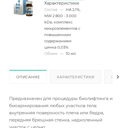
Характеристики
Состав
—
HA 2,1%,
MW 2 800 - 3 000
kDa, комплекс
микроэлементов с
повышенным
содержанием
цинка 0,03%
Объем
—
10 мл
ОПИСАНИЕ
ХАРАКТЕРИСТИКИ
КАК КУ
Предназначен для процедуры биолифтинга и
биоармирования любых участков тела:
внутренняя поверхность плеча или бедра,
передняя брюшная стенка, надколенный
участок с целью: