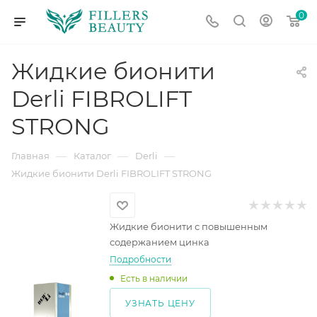
0
Жидкие бионити
Derli FIBROLIFT
STRONG
—
—
—
Главная
Каталог
Derli
Жидкие бионити Derli FIBROLIFT STRONG
Жидкие бионити с повышенным
содержанием цинка
Подробности
Есть в наличии
УЗНАТЬ ЦЕНУ