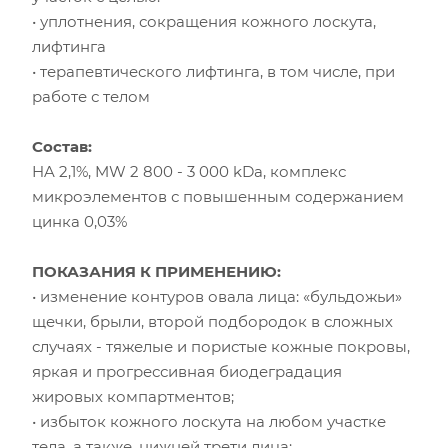
• уплотнения, сокращения кожного лоскута,
лифтинга
• терапевтического лифтинга, в том числе, при
работе с телом
Состав:
HA 2,1%, MW 2 800 - 3 000 kDa, комплекс
микроэлементов с повышенным содержанием
цинка 0,03%
ПОКАЗАНИЯ К ПРИМЕНЕНИЮ:
• изменение контуров овала лица: «бульдожьи»
щечки, брыли, второй подбородок в сложных
случаях - тяжелые и пористые кожные покровы,
яркая и прогрессивная биодеградация
жировых компартментов;
• избыток кожного лоскута на любом участке
тела, а также, нижней трети лица;