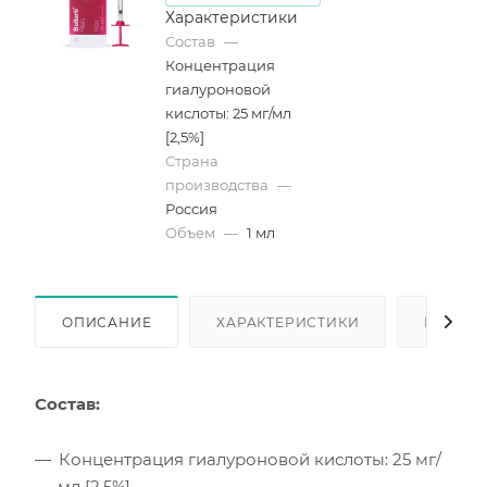
Характеристики
Состав
—
Концентрация
гиалуроновой
кислоты: 25 мг/мл
[2,5%]
Страна
производства
—
Россия
Объем
—
1 мл
ОПИСАНИЕ
ХАРАКТЕРИСТИКИ
КАК КУ
Состав:
Концентрация гиалуроновой кислоты: 25 мг/
мл [2,5%]