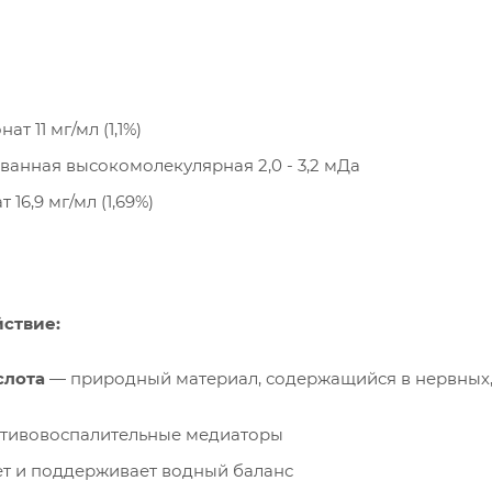
т 11 мг/мл (1,1%)
анная высокомолекулярная 2,0 - 3,2 мДа
 16,9 мг/мл (1,69%)
ствие:
слота
— природный материал, содержащийся в нервных,
отивовоспалительные медиаторы
ет и поддерживает водный баланс