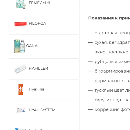
FEMEGYL®
Показания к при
FILORGA
стартовая проц
сухая, дегидра
GANA
акне, постакне
рубцовые изм
HAFILLER
биоармирован
дермальные з
HyaFilia
тусклый цвет л
«круги» под гл
коррекция фот
HYAL-SYSTEM