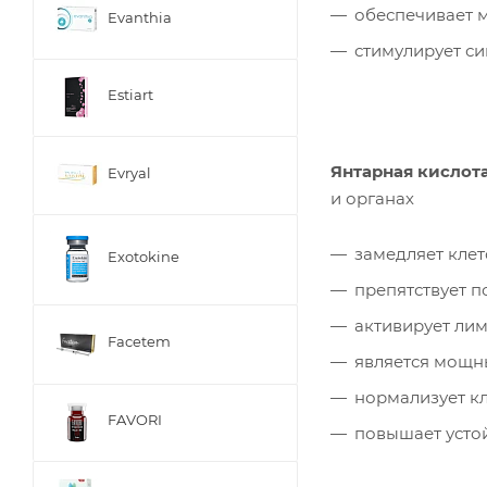
обеспечивает 
Evanthia
стимулирует си
Estiart
Янтарная кислот
Evryal
и органах
замедляет клет
Exotokine
препятствует 
активирует ли
Facetem
является мощн
нормализует к
FAVORI
повышает усто