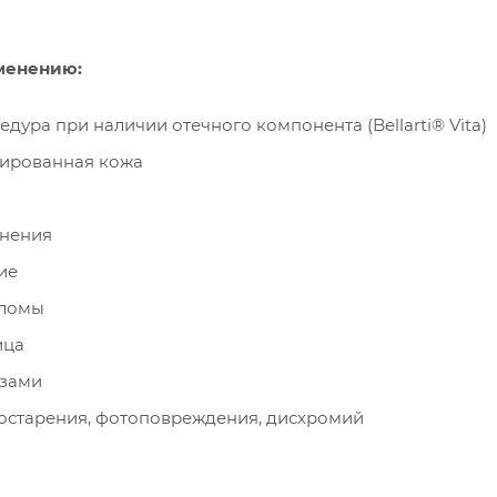
менению:
едура при наличии отечного компонента (Bellarti® Vita)
тированная кожа
енения
ие
аломы
ица
азами
остарения, фотоповреждения, дисхромий