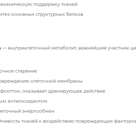
механическую поддержку тканей
нтез основных структурных белков
а
— внутриклеточный метаболит, важнейший участник цик
очное старение
повреждению клеточной мембраны
мфоотток, оказывает дренирующее действие
ым антиоксидантом
леточный энергообмен
йчивость тканей к воздействию повреждающих факторо