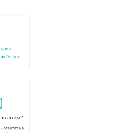
егории
а Bellarti
льтация?
 ответят на