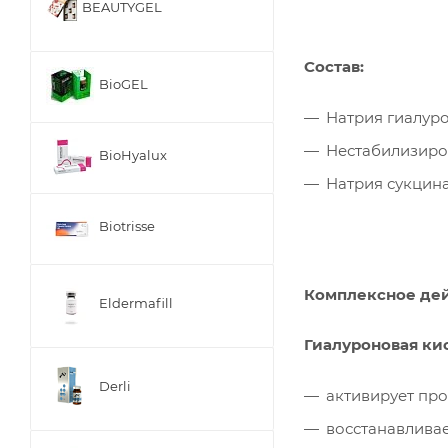
BEAUTYGEL
Состав:
BioGEL
Натрия гиалурона
Нестабилизиров
BioHyalux
Натрия сукцинат
Biotrisse
Комплексное дей
Eldermafill
Гиалуроновая ки
Derli
активирует пр
восстанавлива