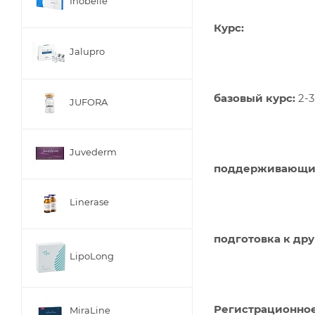
Inobelle
Курс:
Jalupro
базовый курс:
2-3
JUFORA
Juvederm
поддерживающи
Linerase
подготовка к др
LipoLong
Регистрационное
MiraLine