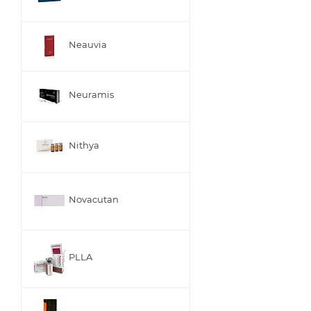
Neauvia
Neuramis
Nithya
Novacutan
PLLA