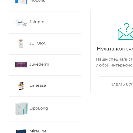
Inobelle
Jalupro
JUFORA
Нужна консу
Наши специалисты
Juvederm
любой интересую
ЗАДАТЬ ВО
Linerase
LipoLong
MiraLine