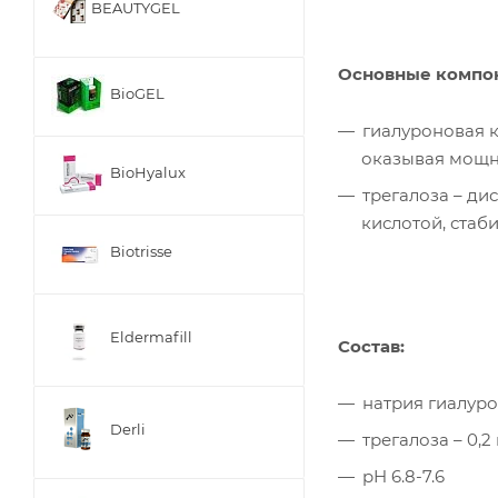
BEAUTYGEL
Основные компо
BioGEL
гиалуроновая к
оказывая мощн
BioHyalux
трегалоза – ди
кислотой, стаби
Biotrisse
Eldermafill
Состав:
натрия гиалурон
Derli
трегалоза – 0,2 
pH 6.8-7.6