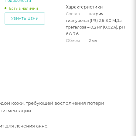
Подробности
Характеристики
Есть в наличии
Состав
—
натрия
УЗНАТЬ ЦЕНУ
гиалуронат(1 %) 2,6-3,0 МДа,
трегалоза – 0,2 мг (0,02%), pH
6.8-7.6
Объем
—
2 мл
одой кожи, требующей восполнения потери
,пигментации
т для лечения акне.