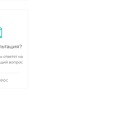
льтация?
 ответят на
щий вопрос
ПРОС