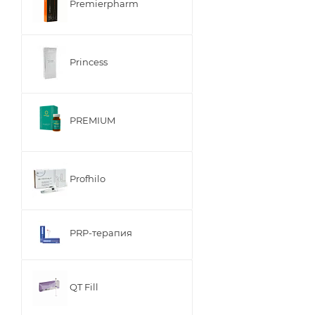
Premierpharm
Princess
PREMIUM
Profhilo
PRP-терапия
QT Fill