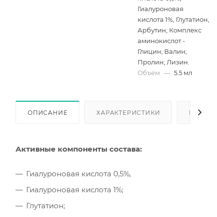
Гиалуроновая
кислота 1%, Глутатион,
Арбутин, Комплекс
аминокислот -
Глицин; Валин;
Пролин; Лизин.
Объем
—
5.5 мл
ОПИСАНИЕ
ХАРАКТЕРИСТИКИ
КАК КУ
Активные компоненты состава:
Гиалуроновая кислота 0,5%,
Гиалуроновая кислота 1%;
Глутатион;