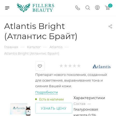
0
Atlantis Bright
(Атлантис Брайт)
—
—
—
Главная
Каталог
Atlantis
Atlantis Bright (Атлантис Брайт)
Препарат нового поколения, созданный
для осветления, выравнивания тона и
сияния Вашей кожи.
Подробности
Характеристики
Есть в наличии
Состав
—
УЗНАТЬ ЦЕНУ
Гиалуроновая
кислота 0,5%,