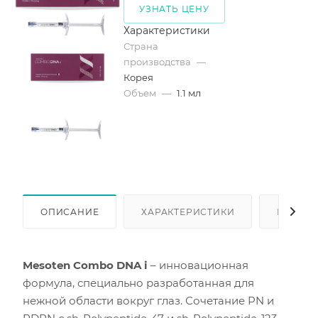
УЗНАТЬ ЦЕНУ
Характеристики
Страна
производства
—
Корея
Объем
—
1.1 мл
ОПИСАНИЕ
ХАРАКТЕРИСТИКИ
КАК КУ
Mesoten Combo DNA i
– инновационная
формула, специально разработанная для
нежной области вокруг глаз. Сочетание PN и