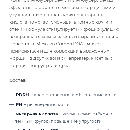
PDRN с sh-Polypeptide-47 и sh-Polypeptide-123
эффективно борется с мелкими морщинами и
улучшает эластичность кожи, а янтарная
кислота помогает уменьшить тёмные круги и
отёки. Формула стимулирует микроциркуляцию,
возвращая глазам свежесть и выразительность.
Более того, Mesoten Combo DNA i может
применяться и для коррекции выраженных
морщин в других зонах (например, кисетных
морщин вокруг рта и др.).
Состав:
PDRN
– восстановление и обновление кожи
PN
– регенерация кожи
Янтарная кислота
– уменьшение отёков и
тёмных кругов, повышение упругости