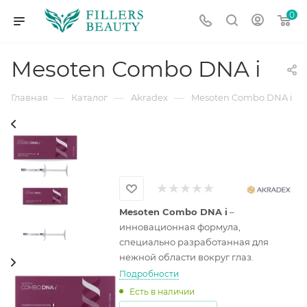
0
Mesoten Combo DNA i
—
—
—
Главная
Каталог
Akradex
Mesoten Combo DNA i
Mesoten Combo DNA i
–
инновационная формула,
специально разработанная для
нежной области вокруг глаз.
Подробности
Есть в наличии