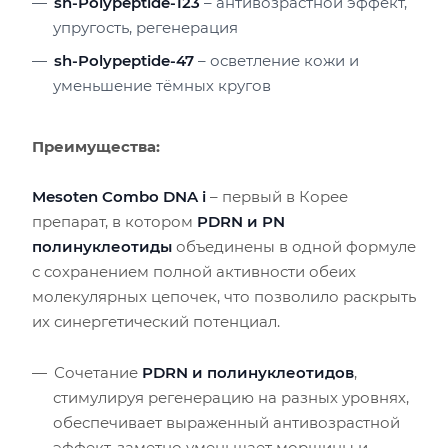
sh-Polypeptide-123
– антивозрастной эффект,
упругость, регенерация
sh-Polypeptide-47
– осветление кожи и
уменьшение тёмных кругов
Преимущества:
Mesoten Combo DNA i
– первый в Корее
препарат, в котором
PDRN и PN
полинуклеотиды
объединены в одной формуле
с сохранением полной активности обеих
молекулярных цепочек, что позволило раскрыть
их синергетический потенциал.
Сочетание
PDRN и полинуклеотидов
,
стимулируя регенерацию на разных уровнях,
обеспечивает выраженный антивозрастной
эффект, заметно уменьшает морщины и